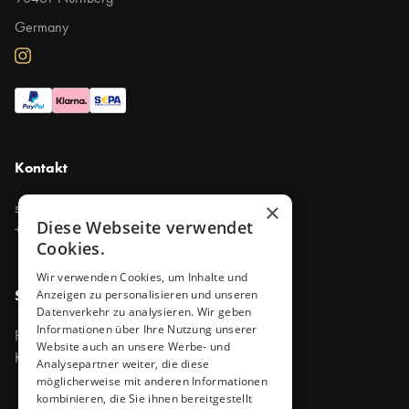
Germany
Kontakt
support@purevapes.de
×
Diese Webseite verwendet
+49 911 47790300
Cookies.
Wir verwenden Cookies, um Inhalte und
Shop
Anzeigen zu personalisieren und unseren
Datenverkehr zu analysieren. Wir geben
Informationen über Ihre Nutzung unserer
Produkte
Website auch an unsere Werbe- und
Kontakt
Analysepartner weiter, die diese
möglicherweise mit anderen Informationen
kombinieren, die Sie ihnen bereitgestellt