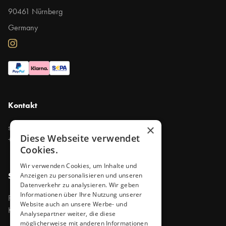
90461 Nürnberg
Germany
Kontakt
support@purevapes.de
×
Diese Webseite verwendet
+49 911 47790300
Cookies.
Wir verwenden Cookies, um Inhalte und
Shop
Anzeigen zu personalisieren und unseren
Datenverkehr zu analysieren. Wir geben
Informationen über Ihre Nutzung unserer
Produkte
Website auch an unsere Werbe- und
Kontakt
Analysepartner weiter, die diese
möglicherweise mit anderen Informationen